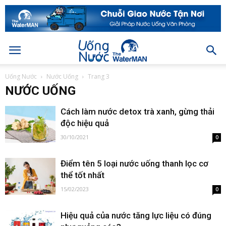
Uống Nước
Nước Uống
Trang 3
NƯỚC UỐNG
Cách làm nước detox trà xanh, gừng thải
độc hiệu quả
30/10/2021
0
Điểm tên 5 loại nước uống thanh lọc cơ
thể tốt nhất
15/02/2023
0
Hiệu quả của nước tăng lực liệu có đúng