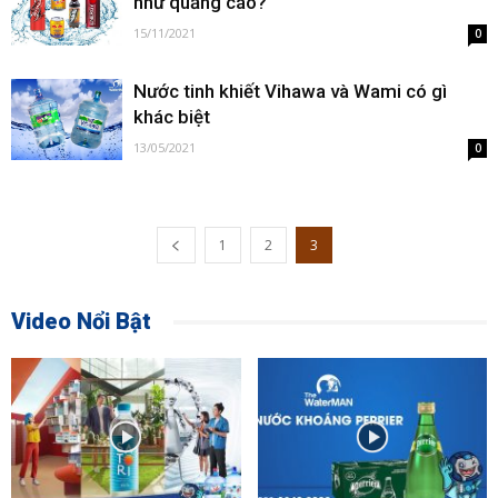
như quảng cáo?
15/11/2021
0
Nước tinh khiết Vihawa và Wami có gì
khác biệt
13/05/2021
0
1
2
3
Video Nổi Bật