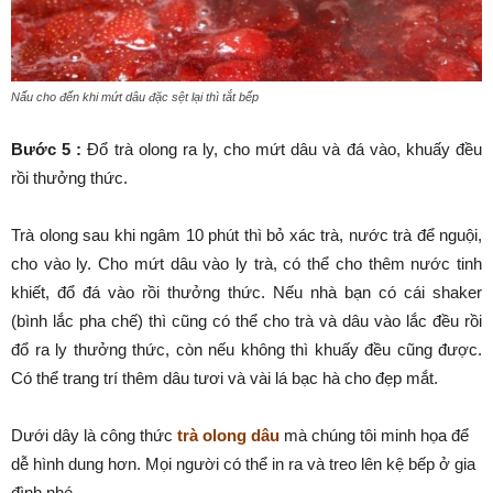
Nấu cho đến khi mứt dâu đặc sệt lại thì tắt bếp
Bước 5 :
Đổ trà olong ra ly, cho mứt dâu và đá vào, khuấy đều
rồi thưởng thức.
Trà olong sau khi ngâm 10 phút thì bỏ xác trà, nước trà để nguội,
cho vào ly. Cho mứt dâu vào ly trà, có thể cho thêm nước tinh
khiết, đổ đá vào rồi thưởng thức. Nếu nhà bạn có cái shaker
(bình lắc pha chế) thì cũng có thể cho trà và dâu vào lắc đều rồi
đổ ra ly thưởng thức, còn nếu không thì khuấy đều cũng được.
Có thể trang trí thêm dâu tươi và vài lá bạc hà cho đẹp mắt.
Dưới dây là công thức
trà olong dâu
mà chúng tôi minh họa để
dễ hình dung hơn. Mọi người có thể in ra và treo lên kệ bếp ở gia
đình nhé.