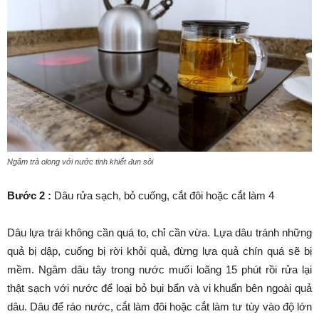
Ngâm trà olong với nước tinh khiết đun sôi
Bước 2 :
Dâu rửa sạch, bỏ cuống, cắt đôi hoặc cắt làm 4
Dâu lựa trái không cần quá to, chỉ cần vừa. Lựa dâu tránh những
quả bị dập, cuống bị rời khỏi quả, đừng lựa quả chín quá sẽ bị
mềm. Ngâm dâu tây trong nước muối loãng 15 phút rồi rửa lại
thật sạch với nước để loại bỏ bụi bẩn và vi khuẩn bên ngoài quả
dâu. Dâu để ráo nước, cắt làm đôi hoặc cắt làm tư tùy vào độ lớn