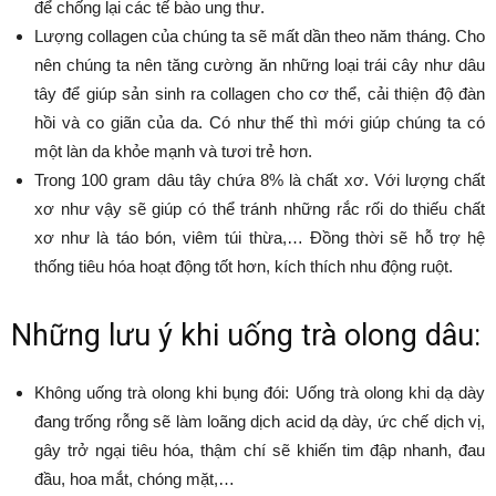
để chống lại các tế bào ung thư.
Lượng collagen của chúng ta sẽ mất dần theo năm tháng. Cho
nên chúng ta nên tăng cường ăn những loại trái cây như dâu
tây để giúp sản sinh ra collagen cho cơ thể, cải thiện độ đàn
hồi và co giãn của da. Có như thế thì mới giúp chúng ta có
một làn da khỏe mạnh và tươi trẻ hơn.
Trong 100 gram dâu tây chứa 8% là chất xơ. Với lượng chất
xơ như vậy sẽ giúp có thể tránh những rắc rối do thiếu chất
xơ như là táo bón, viêm túi thừa,… Đồng thời sẽ hỗ trợ hệ
thống tiêu hóa hoạt động tốt hơn, kích thích nhu động ruột.
Những lưu ý khi uống trà olong dâu:
Không uống trà olong khi bụng đói: Uống trà olong khi dạ dày
đang trống rỗng sẽ làm loãng dịch acid dạ dày, ức chế dịch vị,
gây trở ngại tiêu hóa, thậm chí sẽ khiến tim đập nhanh, đau
đầu, hoa mắt, chóng mặt,…