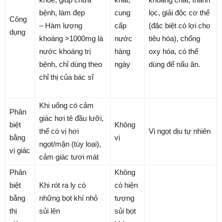
bệnh, làm đẹp
cung
lọc, giải độc cơ thể
Công
– Hàm lượng
cấp
(đặc biệt có lợi cho
dụng
khoáng >1000mg là
nước
tiêu hóa), chống
nước khoáng trị
hàng
oxy hóa, có thể
bệnh, chỉ dùng theo
ngày
dùng để nấu ăn.
chỉ thị của bác sĩ
Khi uống có cảm
Phân
giác hơi tê đầu lưỡi,
biệt
Không
thể có vị hơi
Vị ngọt dịu tự nhiên
bằng
vị
ngọt/mặn (tùy loại),
vị giác
cảm giác tươi mát
Phân
Không
biệt
Khi rót ra ly có
có hiện
bằng
những bọt khí nhỏ
tượng
thị
sủi lên
sủi bọt