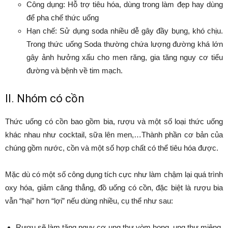
Công dụng: Hỗ trợ tiêu hóa, dùng trong làm đẹp hay dùng
để pha chế thức uống
Hạn chế: Sử dụng soda nhiều dễ gây đầy bụng, khó chịu.
Trong thức uống Soda thường chứa lượng đường khá lớn
gây ảnh hưởng xấu cho men răng, gia tăng nguy cơ tiểu
đường và bệnh về tim mạch.
II. Nhóm có cồn
Thức uống có cồn bao gồm bia, rượu và một số loại thức uống
khác nhau như cocktail, sữa lên men,…Thành phần cơ bản của
chúng gồm nước, cồn và một số hợp chất có thể tiêu hóa được.
Mặc dù có một số công dụng tích cực như làm chậm lại quá trình
oxy hóa, giảm căng thẳng, đồ uống có cồn, đặc biệt là rượu bia
vẫn “hại” hơn “lợi” nếu dùng nhiều, cụ thể như sau:
Rượu sẽ làm tăng nguy cơ ung thư vòm họng, ung thư miệng,