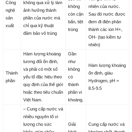
Công
không qua xử lý làm
không
nhiên của nước.
nghệ
ảnh hưởng thành
còn cặn
Sau đó nước được
sản
phần của nước mà
bẩn, tiệt
đem đi điện phân
xuất
chỉ qua kỹ thuật
trùng
thành các ion H+,
đảm bảo vô trùng
OH- (tạo kiềm tự
nhiên)
Hàm lượng khoáng
Gần
tương đối ổn định,
như
Hàm lượng khoáng
và phải có một số
không
Thành
ổn định, giàu
yếu tố đặc hiệu theo
có
phần
Hydrogen, pH =
quy định của thế giới
thành
8.5-9.5
hoặc theo tiêu chuẩn
phần vi
Việt Nam.
khoáng.
– Cung cấp nước và
nhiều nguyên tố vi
lượng cho sức
Giải
Cung cấp nước và
khỏe, giúp chữa
khát,
khoáng chất, thanh