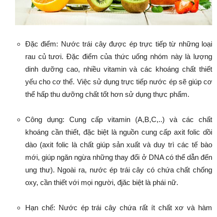
Đặc điểm: Nước trái cây được ép trực tiếp từ những loại
rau củ tươi. Đặc điểm của thức uống nhóm này là lượng
dinh dưỡng cao, nhiều vitamin và các khoáng chất thiết
yếu cho cơ thể. Việc sử dụng trực tiếp nước ép sẽ giúp cơ
thể hấp thu dưỡng chất tốt hơn sử dụng thực phẩm.
Công dụng: Cung cấp vitamin (A,B,C,..) và các chất
khoáng cần thiết, đặc biệt là nguồn cung cấp axit folic dồi
dào (axit folic là chất giúp sản xuất và duy trì các tế bào
mới, giúp ngăn ngừa những thay đổi ở DNA có thể dẫn đến
ung thư). Ngoài ra, nước ép trái cây có chứa chất chống
oxy, cần thiết với mọi người, đjăc biệt là phái nữ.
Hạn chế: Nước ép trái cây chứa rất ít chất xơ và hàm