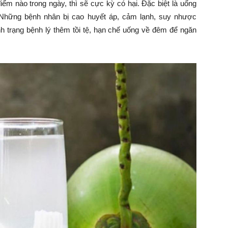
điểm nào trong ngày, thì sẽ cực kỳ có hại. Đặc biệt là uống
 Những bệnh nhân bị cao huyết áp, cảm lạnh, suy nhược
h trạng bệnh lý thêm tồi tệ, hạn chế uống về đêm để ngăn