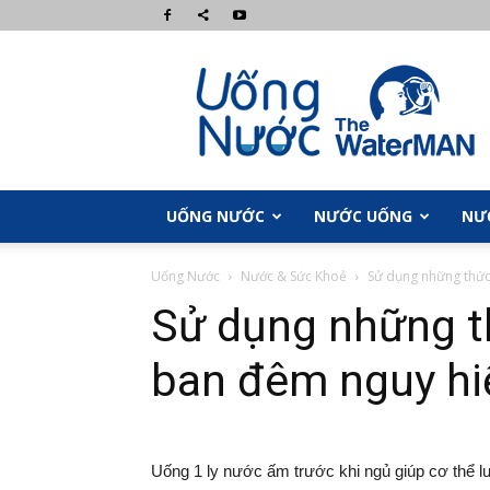
UongNuoc.com
UỐNG NƯỚC
NƯỚC UỐNG
NƯ
Uống Nước
Nước & Sức Khoẻ
Sử dụng những thức
Sử dụng những t
ban đêm nguy hi
Uống 1 ly nước ấm trước khi ngủ giúp cơ thể l