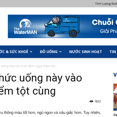
Tính Lượng Nư
ỚC & SỨC KHOẺ
ĐỒ UỐNG
NƯỚC SINH HOẠT
TIN
 uống này vào ban đêm nguy hiểm tột...
hức uống này vào
V
ểm tột cùng
1822
ưu thông máu tốt hơn, ngủ ngon và sâu giấc hơn. Tuy nhiên,
Sa