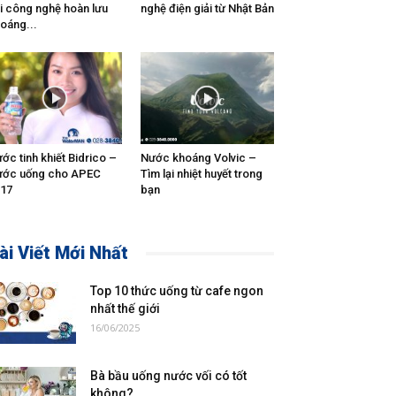
i công nghệ hoàn lưu
nghệ điện giải từ Nhật Bản
oáng...
ớc tinh khiết Bidrico –
Nước khoáng Volvic –
ước uống cho APEC
Tìm lại nhiệt huyết trong
17
bạn
ài Viết Mới Nhất
Top 10 thức uống từ cafe ngon
nhất thế giới
16/06/2025
Bà bầu uống nước vối có tốt
không?