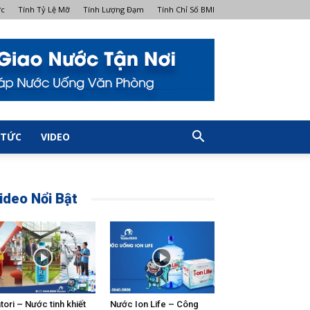
ớc
Tính Tỷ Lệ Mỡ
Tính Lượng Đạm
Tính Chỉ Số BMI
 TỨC
VIDEO
ideo Nổi Bật
tori – Nước tinh khiết
Nước Ion Life – Công