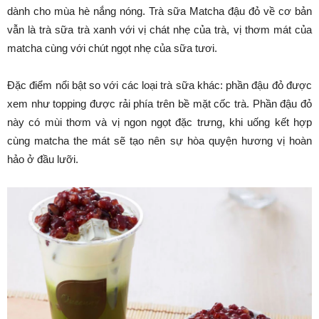
dành cho mùa hè nắng nóng. Trà sữa Matcha đậu đỏ về cơ bản
vẫn là trà sữa trà xanh với vị chát nhẹ của trà, vị thơm mát của
matcha cùng với chút ngọt nhẹ của sữa tươi.
Đặc điểm nổi bật so với các loại trà sữa khác: phần đậu đỏ được
xem như topping được rải phía trên bề mặt cốc trà. Phần đậu đỏ
này có mùi thơm và vị ngon ngọt đặc trưng, khi uống kết hợp
cùng matcha the mát sẽ tạo nên sự hòa quyện hương vị hoàn
hảo ở đầu lưỡi.