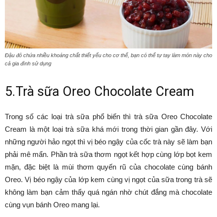
Đậu đỏ chứa nhiều khoáng chất thiết yếu cho cơ thể, bạn có thể tự tay làm món này cho
cả gia đình sử dụng
5.Trà sữa Oreo Chocolate Cream
Trong số các loại trà sữa phổ biến thì trà sữa Oreo Chocolate
Cream là một loại trà sữa khá mới trong thời gian gần đây. Với
những người hảo ngọt thì vị béo ngậy của cốc trà này sẽ làm bạn
phải mê mẩn. Phần trà sữa thơm ngọt kết hợp cùng lớp bọt kem
mặn, đặc biệt là mùi thơm quyến rũ của chocolate cùng bánh
Oreo. Vị béo ngậy của lớp kem cùng vị ngọt của sữa trong trà sẽ
không làm bạn cảm thấy quá ngán nhờ chút đắng mà chocolate
cùng vụn bánh Oreo mang lại.