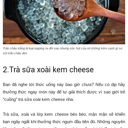
Trân châu trắng là loại topping ra đời sau nhưng sức hút của nó không kém cạnh gì so
với trân châu đen
2.Trà sữa xoài kem cheese
Bạn đã nghe tới thức uống này bao giờ chưa? Nếu có dịp hãy
thưởng thức ngay món này để tự giải thích được vì sao giới trẻ
“cuồng” trà sữa xoài kem cheese nha.
Trà sữa, xoài và lớp kem cheese béo béo, mặn mặn sẽ khiến
bạn ngây ngất khi thưởng thức ngụm đầu tiên đó. Những nguyên