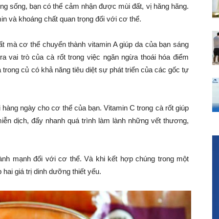
dụng sống, bạn có thể cảm nhận được mùi đất, vị hăng hăng.
in và khoáng chất quan trọng đối với cơ thể.
ất mà cơ thể chuyển thành vitamin A giúp da của bạn sáng
a vai trò của cà rốt trong việc ngăn ngừa thoái hóa điểm
 trong củ có khả năng tiêu diệt sự phát triển của các gốc tự
 hàng ngày cho cơ thể của bạn. Vitamin C trong cà rốt giúp
iễn dịch, đẩy nhanh quá trình làm lành những vết thương,
ành mạnh đối với cơ thể. Và khi kết hợp chúng trong một
ai giá trị dinh dưỡng thiết yếu.