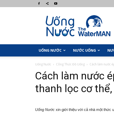
UongNuoc.com
UỐNG NƯỚC
NƯỚC UỐNG
NƯ
Uống Nước
Công Thức Đồ Uống
Cách làm nước ép 
Cách làm nước ép
thanh lọc cơ thể
Uống Nước
xin giới thiệu với cả nhà một thức