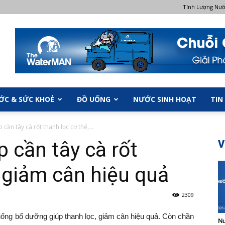
Tính Lượng Nư
ỚC & SỨC KHOẺ
ĐỒ UỐNG
NƯỚC SINH HOẠT
TIN
cần tây cà rốt thanh lọc cơ thể,...
 cần tây cà rốt
V
, giảm cân hiệu quả
2309
 uống bổ dưỡng giúp thanh lọc, giảm cân hiệu quả. Còn chần
Nư