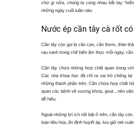
chừ gì nữa, chúng ta cùng nhau bắt tay “triể
những ngày cuối tuần nào.
Nước ép cần tây cà rốt có 
Cần tây còn gọi là cần cạn, cần thơm, thân th
rau xanh trong chế biến ẩm thực mỗi ngày, cần t
Cần tây chứa những hợp chất quan trọng với 
Các nhà khoa học đã chỉ ra vai trò chống lại
những thành phần trên. Cần chứa hợp chất hữu
quan các bệnh về xương khớp, gout…nên việc
dễ hiểu.
Ngoài những lợi ích nổi bật ở trên, cần tây còn
loạn tiêu hóa, ổn định huyết áp, lưu giữ nét xu