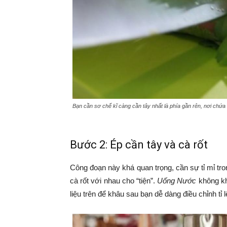
Bạn cần sơ chế kĩ càng cần tây nhất là phía gần rên, nơi chứa
Bước 2: Ép cần tây và cà rốt
Công đoạn này khá quan trọng, cần sự tỉ mỉ tr
cà rốt với nhau cho “tiện”.
Uống Nước
không kh
liệu trên để khâu sau bạn dễ dàng điều chỉnh tỉ 