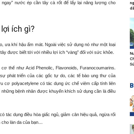
n ngay” nước ép cần tây cà rốt để lấy lại năng lượng cho
ng
dã
lợi ích gì?
ảo, ưa khí hậu ẩm mát. Ngoài việc sử dụng nó như một loại
ây được biết tới với nhiều lợi ích “vàng” đối với sức khỏe.
Nư
Ch
Sứ
cơ thể như Acid Phenolic, Flavonoids, Furanocoumarins.
 sự phát triển của các gốc tự do, các tế bào ung thư của
 cơ polyacetylene có tác dụng ức chế viêm cấp tính liên
B
 những bệnh nhân được khuyến khích sử dụng cần là điều
 có tác dụng điều hòa giấc ngủ, giảm cân hiệu quả, ngừa rối
ân cho làn da của bạn…