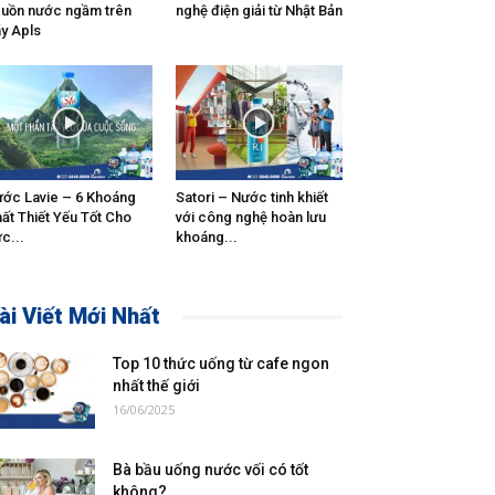
uồn nước ngầm trên
nghệ điện giải từ Nhật Bản
y Apls
ớc Lavie – 6 Khoáng
Satori – Nước tinh khiết
ất Thiết Yếu Tốt Cho
với công nghệ hoàn lưu
c...
khoáng...
ài Viết Mới Nhất
Top 10 thức uống từ cafe ngon
nhất thế giới
16/06/2025
Bà bầu uống nước vối có tốt
không?