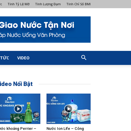
ớc
Tính Tỷ Lệ Mỡ
Tính Lượng Đạm
Tính Chỉ Số BMI
 TỨC
VIDEO
ideo Nổi Bật
ớc khoáng Perrier –
Nước Ion Life – Công