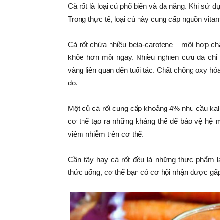
Cà rốt là loại củ phổ biến và đa năng. Khi sử 
Trong thực tế, loại củ này cung cấp nguồn vitam
Cà rốt chứa nhiều beta-carotene – một hợp ch
khỏe hơn mỗi ngày. Nhiều nghiên cứu đã chỉ r
vàng liên quan đến tuổi tác. Chất chống oxy hóa
do.
Một củ cà rốt cung cấp khoảng 4% nhu cầu kali
cơ thể tạo ra những kháng thể để bảo vệ hệ m
viêm nhiễm trên cơ thể.
Cần tây hay cà rốt đều là những thực phẩm l
thức uống, cơ thể bạn có cơ hội nhận được gấp h