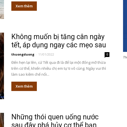
Xem thêm
Không muốn bị tăng cân ngày
tết, áp dụng ngay các mẹo sau
thuongduong
-
11/01/2022
0
Th
Đến hẹn lại lên, cứ Tết qua đi là để lại một đống mỡ thừa
trên cơ thể, khiến nhiều chị em tự ti vô cùng. Ngày vui thì
làm sao kiềm chế nổi...
Xem thêm
Những thói quen uống nước
sau đây phá hủy cơ thể bạn