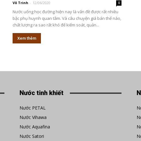
Võ Trinh
-
12/06/2020
0
Nước uống học đường hiện nay là vấn đề được rất nhiều
bậc phụ huynh quan tâm. Và câu chuyện giá bán thế nào,
chất lượng ra sao rất khó để kiểm soát, quản...
Xem thêm
Nước tinh khiết
N
Nước PETAL
N
Nước Vihawa
N
Nước Aquafina
Nư
Nước Satori
Nư