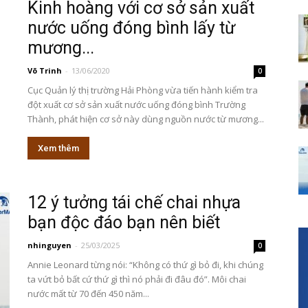
Kinh hoàng với cơ sở sản xuất
nước uống đóng bình lấy từ
mương...
Võ Trinh
-
13/06/2020
0
Cục Quản lý thị trường Hải Phòng vừa tiến hành kiểm tra
đột xuất cơ sở sản xuất nước uống đóng bình Trường
Thành, phát hiện cơ sở này dùng nguồn nước từ mương...
Xem thêm
12 ý tưởng tái chế chai nhựa
bạn độc đáo bạn nên biết
nhinguyen
-
25/03/2025
0
Annie Leonard từng nói: “Không có thứ gì bỏ đi, khi chúng
ta vứt bỏ bất cứ thứ gì thì nó phải đi đâu đó”. Môi chai
nước mất từ 70 đến 450 năm...