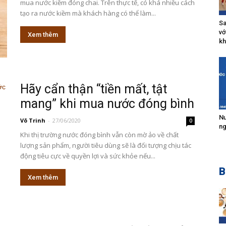
mua nước kiềm đóng chai. Trên thực tế, có khá nhiều cách
tạo ra nước kiềm mà khách hàng có thể làm...
Sa
vớ
Xem thêm
kh
Hãy cẩn thận “tiền mất, tật
mang” khi mua nước đóng bình
Nư
Võ Trinh
-
27/06/2020
0
ng
Khi thị trường nước đóng bình vẫn còn mờ ảo về chất
lượng sản phẩm, người tiêu dùng sẽ là đối tượng chịu tác
động tiêu cực về quyền lợi và sức khỏe nếu...
B
Xem thêm