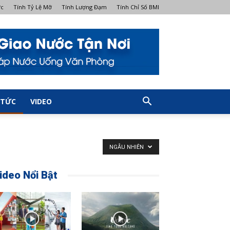
ớc
Tính Tỷ Lệ Mỡ
Tính Lượng Đạm
Tính Chỉ Số BMI
 TỨC
VIDEO
NGẪU NHIÊN
ideo Nổi Bật