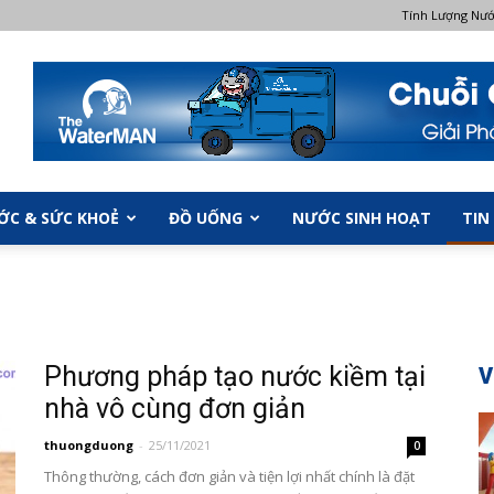
Tính Lượng Nư
ỚC & SỨC KHOẺ
ĐỒ UỐNG
NƯỚC SINH HOẠT
TIN
Phương pháp tạo nước kiềm tại
V
nhà vô cùng đơn giản
thuongduong
-
25/11/2021
0
Thông thường, cách đơn giản và tiện lợi nhất chính là đặt