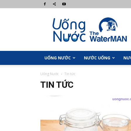
UongNuoc.com
UỐNG NƯỚC
NƯỚC UỐNG
NƯ
Uống Nước
Tin tức
TIN TỨC