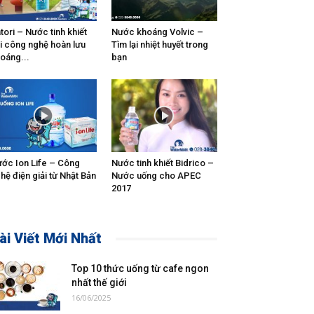
tori – Nước tinh khiết
Nước khoáng Volvic –
i công nghệ hoàn lưu
Tìm lại nhiệt huyết trong
oáng...
bạn
ớc Ion Life – Công
Nước tinh khiết Bidrico –
hệ điện giải từ Nhật Bản
Nước uống cho APEC
2017
ài Viết Mới Nhất
Top 10 thức uống từ cafe ngon
nhất thế giới
16/06/2025