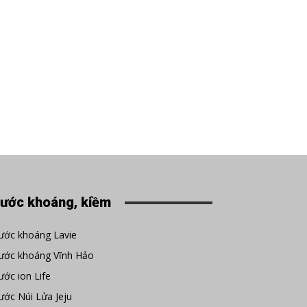
ước khoáng, kiềm
ước khoáng Lavie
ước khoáng Vĩnh Hảo
ớc ion Life
ớc Núi Lửa Jeju